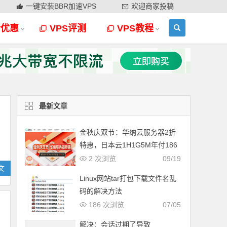
一键安装BBR加速VPS
欢迎商家投稿
新优惠
VPS评测
VPS教程
最新文章
金秋庆双节：华纳云服务器2折
特惠，日本云1H1G5M年付186
元，香港云8H16G仅166元/月
2 次浏览
09/19
文
Linux网站tar打包下载文件名乱
码的解决方法
186 次浏览
07/05
解决：会话过期了导致